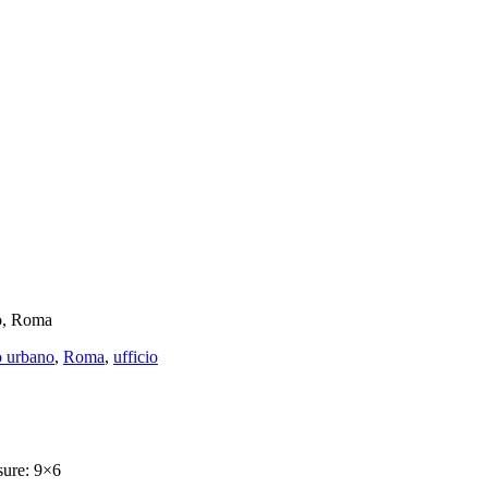
eo, Roma
o urbano
,
Roma
,
ufficio
isure: 9×6