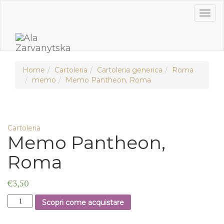
Salta
Toggl
al
naviga
contenuto
Home
Cartoleria
Cartoleria generica
Roma
memo
Memo Pantheon, Roma
Cartoleria
Memo Pantheon,
Roma
€
3,50
Memo
Scopri come acquistare
Pantheon,
Roma