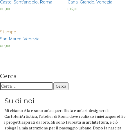
Castel Sant’angelo, Roma
Canal Grande, Venezia
€
15,00
€
15,00
Stampe
San Marco, Venezia
€
15,00
Cerca
Ricerca
per:
Su di noi
Mi chiamo Ala e sono un’acquerellista e un’art designer di
CartoleriArtistica, l’atelier di Roma dove realizzo i miei acquerelli e
i progetti ispirati da loro. Mi sono laureata in architettura, e ciò
spiega la mia attrazione per il paesaggio urbano. Dopo la nascita