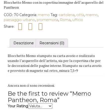
quantità
Blocchetto Memo con in copertina immagine dell’acquerello del
Pantheon
COD:
70
Categoria:
memo
Tag:
cartoleria
,
città
,
memo
,
paesaggio urbano
,
promemoria
,
Roma
,
ufficio
Share:
Descrizione
Recensioni (0)
Blocchetto Memo stampato su carta avorio e realizzato
usando l’acquerello dell’artista, sia per la copertina che per
le decorazioni delle pagine interne. Stampato su carta avorio
e provvisto di magnete sul retro, misura 7,5×9
Ancora non ci sono recensioni.
Be the first to review “Memo
Pantheon, Roma”
Your Rating