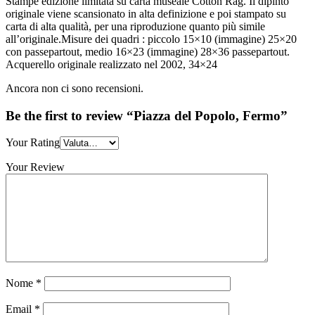
Stampe edizione limitata su carta museale Cotton Rag. Il dipinto
originale viene scansionato in alta definizione e poi stampato su
carta di alta qualità, per una riproduzione quanto più simile
all’originale.Misure dei quadri : piccolo 15×10 (immagine) 25×20
con passepartout, medio 16×23 (immagine) 28×36 passepartout.
Acquerello originale realizzato nel 2002, 34×24
Ancora non ci sono recensioni.
Be the first to review “Piazza del Popolo, Fermo”
Your Rating
Your Review
Nome
*
Email
*