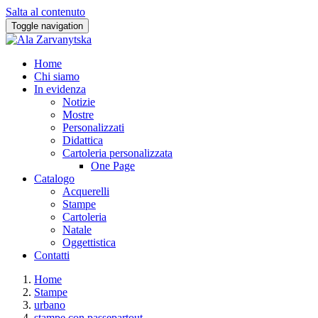
Salta al contenuto
Toggle navigation
Home
Chi siamo
In evidenza
Notizie
Mostre
Personalizzati
Didattica
Cartoleria personalizzata
One Page
Catalogo
Acquerelli
Stampe
Cartoleria
Natale
Oggettistica
Contatti
Home
Stampe
urbano
stampe con passepartout