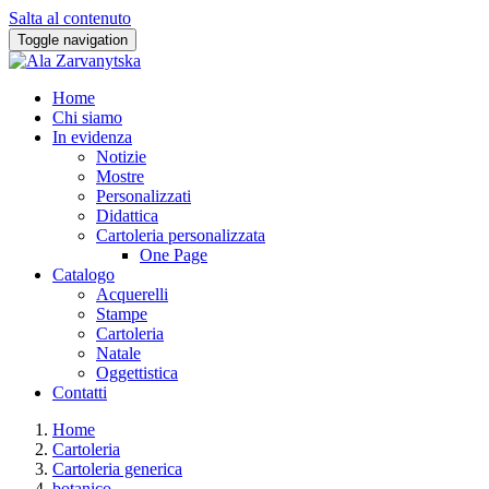
Salta al contenuto
Toggle navigation
Home
Chi siamo
In evidenza
Notizie
Mostre
Personalizzati
Didattica
Cartoleria personalizzata
One Page
Catalogo
Acquerelli
Stampe
Cartoleria
Natale
Oggettistica
Contatti
Home
Cartoleria
Cartoleria generica
botanico