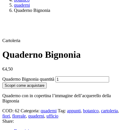
quaderni
Quaderno Bignonia
Cartoleria
Quaderno Bignonia
€
4,50
Quaderno Bignonia quantità
Scopri come acquistare
Quaderno con in copertina l’immagine dell’acquerello della
Bignonia
COD:
62
Categoria:
quaderni
Tag:
appunti
,
botanico
,
cartoleria
,
fiori
,
floreale
,
quaderni
,
ufficio
Share: