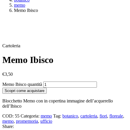
memo
Memo Ibisco
Cartoleria
Memo Ibisco
€
3,50
Memo Ibisco quantità
Scopri come acquistare
Blocchetto Memo con in copertina immagine dell’acquerello
dell’Ibisco
COD:
55
Categoria:
memo
Tag:
botanico
,
cartoleria
,
fiori
,
floreale
,
memo
,
promemoria
,
ufficio
Share: