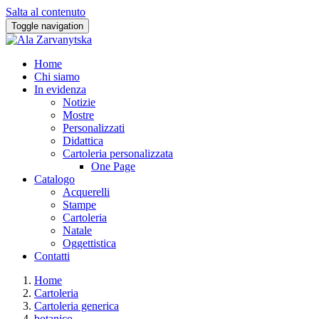
Salta al contenuto
Toggle navigation
Home
Chi siamo
In evidenza
Notizie
Mostre
Personalizzati
Didattica
Cartoleria personalizzata
One Page
Catalogo
Acquerelli
Stampe
Cartoleria
Natale
Oggettistica
Contatti
Home
Cartoleria
Cartoleria generica
botanico